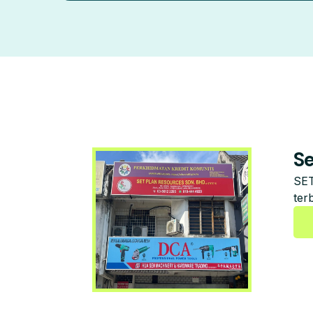
S
SE
ter